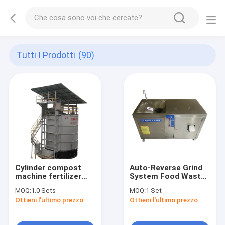
Tutti I Prodotti
(90)
Cylinder compost
Auto-Reverse Grind
machine fertilizer
System Food Waste
mix for fertilization
Disposer Compost
MOQ:
1.0 Sets
MOQ:
1 Set
Commercial Kitchen
Ottieni l'ultimo prezzo
Ottieni l'ultimo prezzo
Food Waste
Composting Machine
Waste Disposer