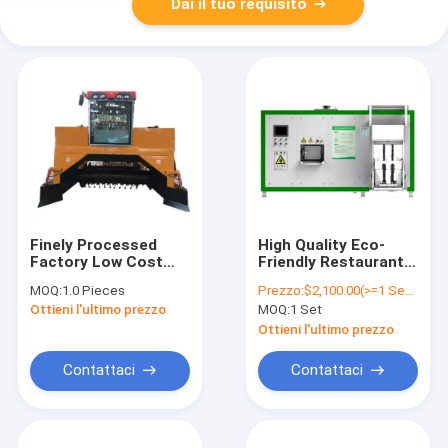
Dai il tuo requisito
Finely Processed
High Quality Eco-
Factory Low Cost
Friendly Restaurant
Compost Machinery
Eco-Friendly Waste
MOQ:
1.0 Pieces
Prezzo:
$2,100.00(>=1 Sets)
Windrow Crawler
Composting Machine
Ottieni l'ultimo prezzo
MOQ:
1 Set
Fertilizer Rotating
Food Waste
Machine
Fertilizer Eqipment
Ottieni l'ultimo prezzo
With Ce
Contattaci
Contattaci