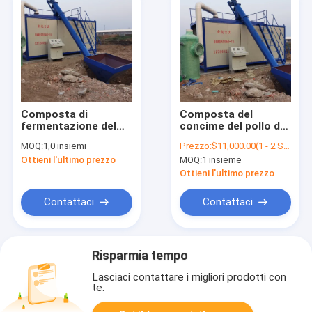
Composta di
Composta del
fermentazione del
concime del pollo del
concime del pollo
pollame di Taiwan
MOQ:
1,0 insiemi
Prezzo:
$11,000.00(1 - 2 Sets) $10,000.00(>=3 Sets)
che fa macchina da
che fa le macchine
Ottieni l'ultimo prezzo
MOQ:
1 insieme
vendere
da vendere
Ottieni l'ultimo prezzo
Contattaci
Contattaci
Risparmia tempo
Lasciaci contattare i migliori prodotti con
te.