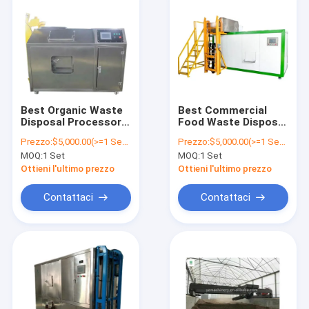
Best Organic Waste
Best Commercial
Disposal Processor
Food Waste Disposal
Compost Turning
Garbage Removal
Prezzo:
$5,000.00(>=1 Sets)
Prezzo:
$5,000.00(>=1 Sets)
Machine Fully
Composting Machine
MOQ:
1 Set
MOQ:
1 Set
Automatic Organic
Waste Composter
Ottieni l'ultimo prezzo
Ottieni l'ultimo prezzo
and Easy to Operate
Composter
Contattaci
Contattaci
Casa
prodotti
Chi siamo