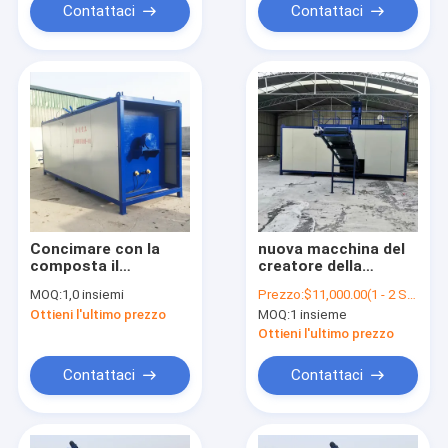
Contattaci
Contattaci
Concimare con la
nuova macchina del
composta il
creatore della
fertilizzante della
composta di
MOQ:
1,0 insiemi
Prezzo:
$11,000.00(1 - 2 Sets) $10,000.00(>=3 Sets)
composta che fa
fermentazione del
Ottieni l'ultimo prezzo
MOQ:
1 insieme
prezzo dei rifiuti
concime animale
alimentari
2020 con
Ottieni l'ultimo prezzo
dell'attrezzatura
fertilizzante che fa
della macchina
macchina
Contattaci
Contattaci