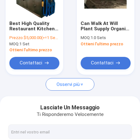
Contattaci
Best High Quality
Can Walk At Will
Restaurant Kitchen
Plant Supply Organic
Macchina elettrica per il compost
Fertilizer Disposal
Compost Double
Prezzo:
$5,000.00(>=1 Sets)
MOQ:
1.0 Sets
Waste Composting
Auger Compost
MOQ:
1 Set
Ottieni l'ultimo prezzo
Machine Organic
Turner
Macchina di compostaggio automatica
Waste Food Waste
Ottieni l'ultimo prezzo
Eqipment
Macchina per il compost organico
Contattaci
Contattaci
Macchina di compostaggio dei rifiuti
Osservi più
Macchina per il compost biologico
Macchina per il compost veloce
Lasciate Un Messaggio
Ti Risponderemo Velocemente
Macchina per il compost di fertilizzanti
Macchine per il compost commerciale