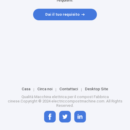
requisiti.
Dai il tuo requisito
Casa
Circa noi
Contattaci
Desktop Site
Qualità
Macchina elettrica per il compost
Fabbrica
cinese.Copyright © 2024 electriccompostmachine.com. All Rights
Reserved.